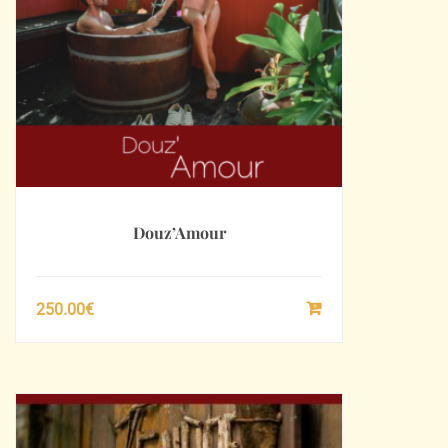
Douz’Amour
250.00
€
SÉLECTIONNEZ
LE
MONTANT