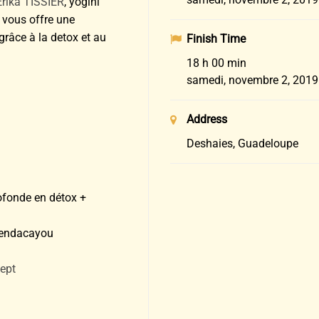
Erika TISSIER
, yogini
e vous offre une
grâce à la detox et au
Finish Time
18 h 00 min
samedi, novembre 2, 2019
Address
Deshaies, Guadeloupe
ofonde en détox +
Tendacayou
ept